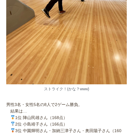
ストライク！(かな？www)
男性3名・女性5名の8人で2ゲーム勝負。
結果は…
1位 陣山民雄さん（168点）
2位 小島靖子さん（166点）
3位 中園輝明さん・加納三津子さん・奥田陽子さん（160