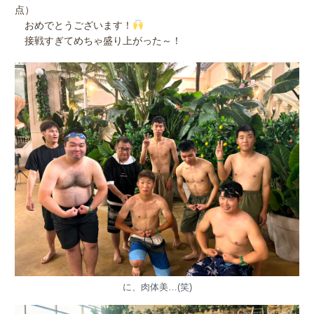
点）
おめでとうございます！
接戦すぎてめちゃ盛り上がった～！
に、肉体美…(笑)